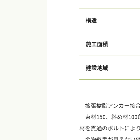
構造
施工面積
建設地域
拡張樹脂アンカー接合
束材150、斜め材10
材を貫通のボルトによ
金物継手が見えない他