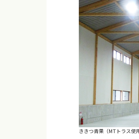
ききつ青果（MTトラス使