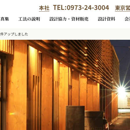
TEL:0973-24-3004
本社
東京
写真集
工法の説明
設計協力・資材販売
設計資料
会
2件アップしました
報