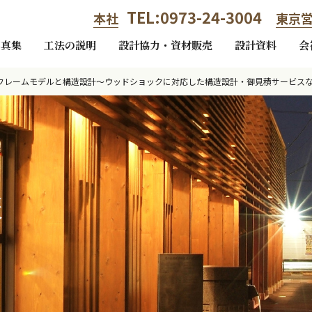
TEL:0973-24-3004
本社
東京
写真集
工法の説明
設計協力・資材販売
設計資料
会
フレームモデルと構造設計～ウッドショックに対応した構造設計・御見積サービス
報