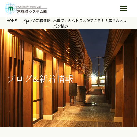
HOME
ブログ&新着情報
木造でこんなトラスができる！？驚きの大ス
パン構造
ブログ&新着情報