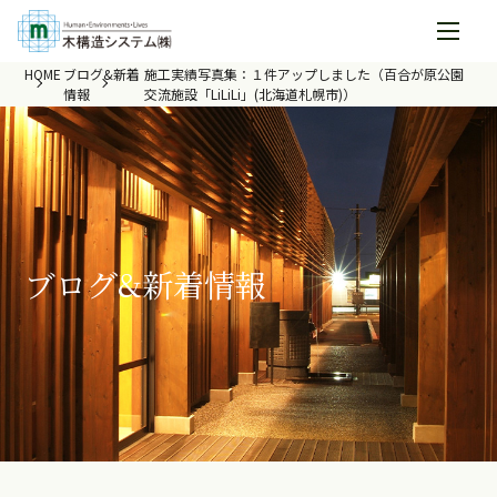
HOME
ブログ&新着
施工実績写真集：１件アップしました（百合が原公園
情報
交流施設「LiLiLi」(北海道札幌市)）
ブログ&新着情報